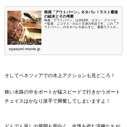
映画「アウトバーン」ネタバレ！ラスト最後
の結末とその考察
映画「アウトバーン」は2016年、エラン・クリービ
ー監督、ニコラス・ホルト主演の作品です。この「ア
ウトバーン」のネタバレやあらすじ、最後ラストの結
末とその考察について紹介します。以下、重大なネタ
バレや個人的な考察を含みますので、まだ鑑賞してい
ない方はご注意ください。
oyasumi-movie.jp
そしてベネツィアでの水上アクションも見どころ！
狭い水路の中をボートが猛スピードで行きかうボート
チェイスはかなり派手で興奮してしまいますよ！
どんでん返しの展開も面白く、金塊を盗む泥棒たちが