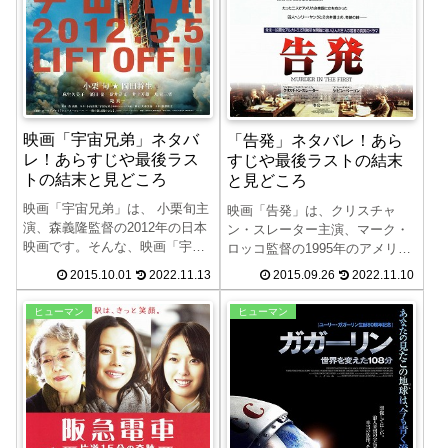
映画「宇宙兄弟」ネタバ
「告発」ネタバレ！あら
レ！あらすじや最後ラス
すじや最後ラストの結末
トの結末と見どころ
と見どころ
映画「宇宙兄弟」は、 小栗旬主
映画「告発」は、クリスチャ
演、森義隆監督の2012年の日本
ン・スレーター主演、マーク・
映画です。そんな、映画「宇宙
ロッコ監督の1995年のアメリカ
兄弟」のネタバレ、あらすじや
映画です。この映画「告発」の
2015.10.01
2022.11.13
2015.09.26
2022.11.10
最後ラスト、結末、見所につい
ネタバレ、あらすじや最後ラス
て紹介します。原作は、小山宙
トの結末、見所について紹介し
ヒューマン
ヒューマン
哉のマンガ「宇宙兄弟」で、ア
ます。ケヴィン・ベーコンは、
ニメ化もされている人気作品で
この作品で放送映画批評家協会
す。JAXA全面協力での撮影も
の主演男優賞を受賞していま
話題になりました。
す。