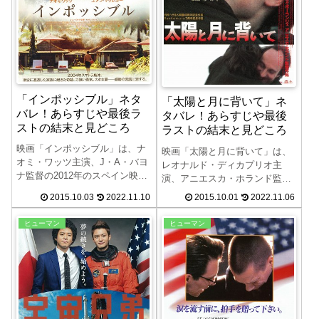
ます。
「インポッシブル」ネタ
「太陽と月に背いて」ネ
バレ！あらすじや最後ラ
タバレ！あらすじや最後
ストの結末と見どころ
ラストの結末と見どころ
映画「インポッシブル」は、ナ
映画「太陽と月に背いて」は、
オミ・ワッツ主演、J・A・バヨ
レオナルド・ディカプリオ主
ナ監督の2012年のスペイン映画
演、アニエスカ・ホランド監督
です。この映画「インポッシブ
の1995年のイギリス映画です。
2015.10.03
2022.11.10
2015.10.01
2022.11.06
ル」のネタバレ、あらすじや最
この映画「太陽と月に背いて」
後ラストの結末、見所について
のネタバレ、あらすじや最後ラ
ヒューマン
ヒューマン
紹介します。2004年に起きた、
ストの結末、見所について紹介
スマトラ島沖地震の津波に巻き
します。原作はクリストファ
込まれたスペイン人一家の実話
ー・ハンプトンの戯曲です。
から作られた映画です。