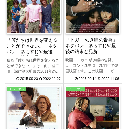
場用映画のデビュー作となりま
した。
「トガニ 幼き瞳の告発」
「僕たちは世界を変える
ネタバレ！あらすじや最
ことができない。」ネタ
後の結末と見所！
バレ！あらすじや最後ラ
ストの結末と見どころ！
映画「トガニ 幼き瞳の告発」
映画「僕たちは世界を変えるこ
は、コン・ユ主演、2011年の韓
とができない。」は、向井理主
国映画です。この映画「トガニ
演、深作健太監督の2011年の日
幼き瞳の告発」のネタバレ、あ
本映画です。この映画「僕たち
2015.09.23
2022.11.07
2015.09.14
2022.11.06
らすじや最後ラスト、結末、見
は世界を変えることができな
所について紹介します。原作は
い。」のネタバレ、あらすじや
ヒューマン
ヒューマン
韓国の作家孔枝泳の小説で、実
最後ラストの結末、見所につい
際に起きた事件を元に描いた作
て紹介します。カンボジアで学
品です。
校を作る！実話を元にしたヒュ
ーマンストーリー「僕たちは世
界を変えることができない。」
をお楽しみください。