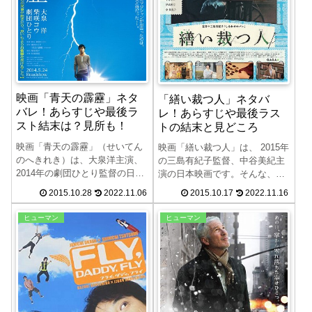
映画「青天の霹靂」ネタ
「繕い裁つ人」ネタバ
バレ！あらすじや最後ラ
レ！あらすじや最後ラス
スト結末は？見所も！
トの結末と見どころ
映画「青天の霹靂」（せいてん
映画「繕い裁つ人」は、 2015年
のへきれき）は、大泉洋主演、
の三島有紀子監督、中谷美紀主
2014年の劇団ひとり監督の日本
演の日本映画です。そんな、映
映画です。この映画「青天の霹
画「繕い裁つ人」のネタバレ、
2015.10.28
2022.11.06
2015.10.17
2022.11.16
靂」のネタバレ、あらすじや最
あらすじや最後ラストの結末、
後ラストの結末、見所について
見所について紹介します。こだ
ヒューマン
ヒューマン
紹介します。タイムスリップし
わりの仕立て屋を通して着る事
た先には40年前の自分の両親
と生きる事をテーマにした「繕
が！「青天の霹靂」をお楽しみ
い裁つ人」をお楽しみくださ
ください。原作は劇団ひとりの
い。原作は池辺葵の人気漫画で
同名の小説で、初監督も務めて
す。ちなみに、この映画のタイ
います。
トルは「つくろいたつひと」と
読みます。