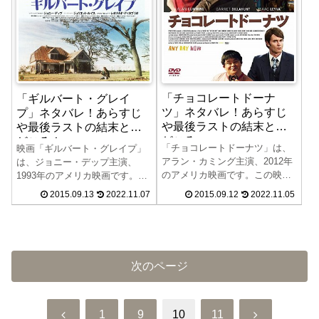
「チョコレートドーナ
「ギルバート・グレイ
ツ」ネタバレ！あらすじ
プ」ネタバレ！あらすじ
や最後ラストの結末と見
や最後ラストの結末と見
どころ
どころ！
「チョコレートドーナツ」は、
映画「ギルバート・グレイプ」
アラン・カミング主演、2012年
は、ジョニー・デップ主演、
のアメリカ映画です。この映画
1993年のアメリカ映画です。そ
「チョコレートドーナツ」のネ
んな映画「ギルバート・グレイ
2015.09.13
2022.11.07
2015.09.12
2022.11.05
タバレ、あらすじや最後ラス
プ」のネタバレ、あらすじや最
ト、結末、見所について紹介し
後ラスト、結末、見所について
ます。アメリカの映画祭では観
紹介します。この記事で「ギル
客賞を総ナメにした実話を元に
バート・グレイプ」のすべてが
した感動作です。
わかります。この作品でレオナ
次のページ
ルド・ディカプリオがアカデミ
ー賞にノミネートされていま
す。
前
次
1
9
10
11