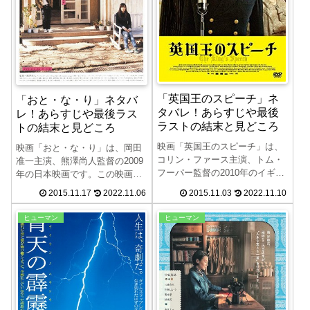
「英国王のスピーチ」ネ
「おと・な・り」ネタバ
タバレ！あらすじや最後
レ！あらすじや最後ラス
ラストの結末と見どころ
トの結末と見どころ
映画「英国王のスピーチ」は、
映画「おと・な・り」は、岡田
コリン・ファース主演、トム・
准一主演、熊澤尚人監督の2009
フーパー監督の2010年のイギリ
年の日本映画です。この映画
ス映画です。この映画「英国王
「おと・な・り」のネタバレ、
2015.11.17
2022.11.06
2015.11.03
2022.11.10
のスピーチ」のネタバレ、あら
あらすじや最後ラストの結末、
すじや最後ラストの結末、見所
見所について紹介します。顔も
ヒューマン
ヒューマン
について紹介します。コンプレ
合わせたことのない隣どうしの
ックスに苦悩する王をめぐる物
男女が壁越しの音で繋がってい
語「英国王のスピーチ」をお楽
く物語「おと・な・り」をお楽
しみください。第83回アカデミ
しみください。
ー賞で、作品賞、監督賞、主演
男優賞、脚本賞4部門を受賞して
います。