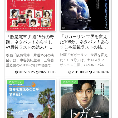
「ガガーリン 世界を変え
「阪急電車 片道15分の奇
た108分」ネタバレ！あら
跡」ネタバレ！あらすじ
すじや最後ラストの結末
や最後ラストの結末と見
と見どころ
どころ
映画「ガガーリン 世界を変え
映画「阪急電車 片道15分の奇
た１０８分」は、ヤロスラフ・
跡」は、中谷美紀主演、三宅喜
ザルニン主演、パベル・パルホ
重監督の2011年の日本映画で
メンコ監督の2013年のロシア映
す。この映画「阪急電車 片道
2015.09.25
2022.11.06
2015.09.23
2026.04.26
画です。この映画「ガガーリ
15分の奇跡」のネタバレ、あら
ン 世界を変えた１０８分」の
すじや最後ラスト、結末、見所
ヒューマン
ヒューマン
ネタバレ、あらすじや最後ラス
について紹介します。列車に乗
トの結末、見所について紹介し
り合わせた人々が織りなす群像
ます。ソビエト連邦の宇宙飛行
劇を描く「阪急電車 片道15分
士、ユーリイ・ガガーリンの人
の奇跡」をお楽しみください。
生を描いた映画です。
原作は有川浩の連作短編小説集
です。三宅喜重監督はこの「阪
急電車 片道１５分の奇跡」が劇