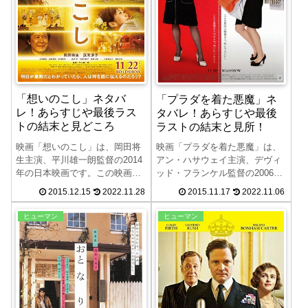
「想いのこし」ネタバ
「プラダを着た悪魔」ネ
レ！あらすじや最後ラス
タバレ！あらすじや最後
トの結末と見どころ
ラストの結末と見所！
映画「想いのこし」は、岡田将
映画「プラダを着た悪魔」は、
生主演、平川雄一朗監督の2014
アン・ハサウェイ主演、デヴィ
年の日本映画です。この映画
ッド・フランケル監督の2006年
「想いのこし」のネタバレ、あ
のアメリカ映画です。この映画
2015.12.15
2022.11.28
2015.11.17
2022.11.06
らすじや最後ラストの結末、見
「プラダを着た悪魔」のネタバ
所について紹介します。この世
レ、あらすじや最後ラストの結
ヒューマン
ヒューマン
に想いを残して去る者と残され
末、見所について紹介します。
て生きていく者のまじわりを描
鬼編集長の下、恋と仕事に迷い
く「想いのこし」をお楽しみく
ながら突き進むヒロインを軽や
ださい。原作は岡本貴也の小説
かに描く「プラダを着た悪魔」
「彼女との上手な別れ方」で
をお楽しみください。
す。