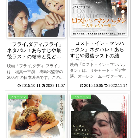
「ロスト・イン・マンハ
「フライ,ダディ,フライ」
ッタン」ネタバレ！あら
ネタバレ！あらすじや最
すじや最後ラストの結末
後ラストの結末と見どこ
と見どころ
ろ
映画「ロスト・イン・マンハッ
映画「フライ,ダディ,フライ」
タン」は、リチャード・ギア主
は、堤真一主演、成島出監督の
演、オーレン・ムーヴァーマン
2005年の日本映画です。この映
監督の2014年のアメリカ映画で
画「フライ,ダディ,フライ」の
2015.10.11
2022.11.07
2015.10.05
2022.11.14
す。この映画「ロスト・イン・
ネタバレ、あらすじや最後ラス
マンハッタン」のネタバレ、あ
トの結末、見所について紹介し
ヒューマン
ヒューマン
らすじや最後ラストの結末、見
ます。娘の復讐のために立ち上
所について紹介します。ホーム
がる冴えないおっさんの奮闘を
レスになってしまった男の顛末
描く「フライ,ダディ,フライ」
を描く「ロスト・イン・マンハ
をお楽しみください。原作は金
ッタン」をお楽しみください。
城一紀の小説で、韓国でも映画
アメリカ社会のホームレスの現
化されています。
状も垣間見れる映画になってい