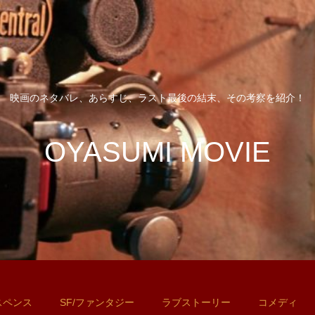
映画のネタバレ、あらすじ、ラスト最後の結末、その考察を紹介！
OYASUMI MOVIE
スペンス
SF/ファンタジー
ラブストーリー
コメディ