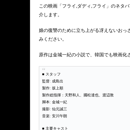
この映画「フライ,ダディ,フライ」のネタ
介します。
娘の復讐のために立ち上がる冴えないおっさ
みください。
原作は金城一紀の小説で、韓国でも映画化
■ スタッフ
監督: 成島出
製作: 坂上順
製作総指揮：天野和人、國松達也、渡辺敦
脚本: 金城一紀
撮影: 仙元誠三
音楽: 安川午朗
■ 主要キャスト