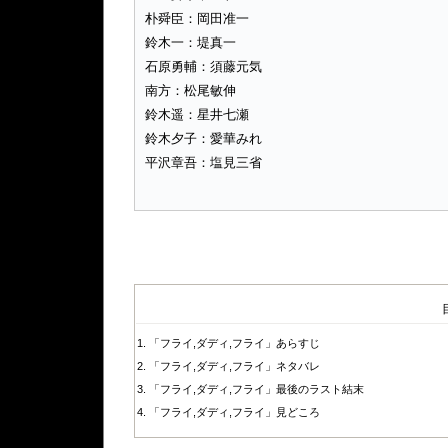
朴舜臣：岡田准一
鈴木一：堤真一
石原勇輔：須藤元気
南方：松尾敏伸
鈴木遥：星井七瀬
鈴木夕子：愛華みれ
平沢章吾：塩見三省
「フライ,ダディ,フライ」あらすじ
「フライ,ダディ,フライ」ネタバレ
「フライ,ダディ,フライ」最後のラスト結末
「フライ,ダディ,フライ」見どころ