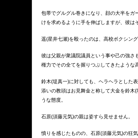
包帯でグルグル巻きになり、顔の大半をガー
けを求めるように手を伸ばしますが、彼は
遥(星井七瀬)を殴ったのは、高校ボクシン
彼は父親が衆議院議員という事や己の強さ
権力でその全てを握りつぶしてきたような
鈴木(堤真一)に対しても、ヘラヘラとした
添いの教頭はお見舞金と称して大金を鈴木(
うな態度。
石原(須藤元気)の親は姿すら見せません。
憤りを感じたものの、石原(須藤元気)の狂