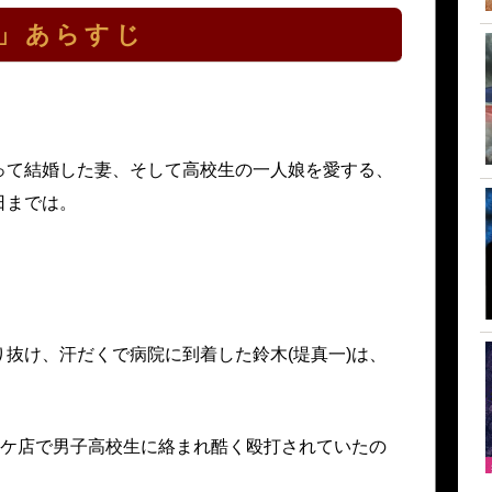
イ」あらすじ
って結婚した妻、そして高校生の一人娘を愛する、
日までは。
抜け、汗だくで病院に到着した鈴木(堤真一)は、
。
オケ店で男子高校生に絡まれ酷く殴打されていたの