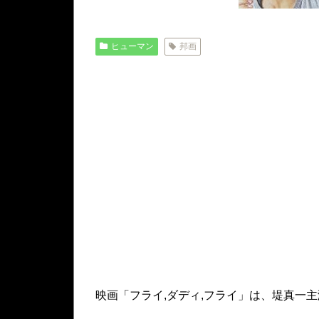
ヒューマン
邦画
映画「フライ,ダディ,フライ」は、堤真一主