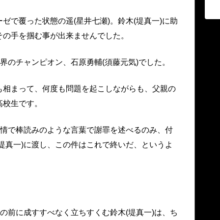
ゼで覆った状態の遥(星井七瀬)。鈴木(堤真一)に助
その手を掴む事が出来ませんでした。
グ界のチャンピオン、石原勇輔(須藤元気)でした。
も相まって、何度も問題を起こしながらも、父親の
高校生です。
表情で棒読みのような言葉で謝罪を述べるのみ、付
堤真一)に渡し、この件はこれで終いだ、というよ
気の前に成すすべなく立ちすくむ鈴木(堤真一)は、ち