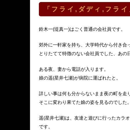
「フライ,ダディ,フラ
鈴木一(堤真一)はごく普通の会社員です。
郊外に一軒家を持ち、大学時代から付き合
とりたてて特徴のない会社員でした、あの
ある夜、妻から電話が入ります。
娘の遥(星井七瀬)が病院に運ばれたと。
詳しい事は何も分からないまま夜の町を走り
そこに変わり果てた娘の姿を見るのでした
遥(星井七瀬)は、友達と遊びに行ったカラ
です。