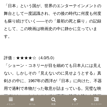
「日本」という国が、世界のエンターテインメントの
舞台として一度認識され、その後の時代に何度も何度
も蘇り続けていく——その「最初の死と蘇り」の記録
として、この映画は映画史の中に静かに立っていま
す。
評価：★★★★☆（4.0/5.0）
「ショーン・コネリーが目を細めても日本人には見え
ない。しかしその『見えないのに見せようとする』真
剣さの中に、1967年の西洋が『日本』に向けた、不器
用で過剰で本物だった敬意が詰まっている。完璧な映
画ではない。しかしこれほど正直に時代を映した映画
も、そう多くはない。」
メニュー
ホーム
検索
トップ
サイドバー