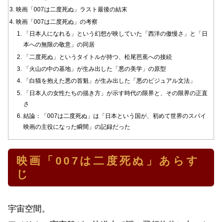
映画「007は二度死ぬ」ラスト最後の結末
映画「007は二度死ぬ」の考察
「日本人になれる」という幻想が映していた「西洋の傲慢さ」と「日
本への無限の敬意」の同居
「二度死ぬ」というタイトルが持つ、松尾芭蕉への接続
「火山の中の基地」が生み出した「悪の美学」の原型
「白猫を抱えた悪の首魁」が生み出した「悪のビジュアル文法」
「日本人の女性たちの描き方」が示す時代の限界と、その限界の正直
さ
結論：「007は二度死ぬ」は「日本という国が、初めて世界のスパイ
映画の主役になった瞬間」の記録だった
映画「007は二度死ぬ」あらす
じ
宇宙空間。