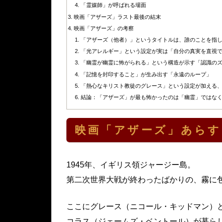
「霊媒師」が呼ばれる場面
映画「アザーズ」ラスト最後の結末
映画「アザーズ」の考察
「アザーズ（他者）」というタイトルは、誰のことを指
「光アレルギー」という設定が実は「自分の真実を直視
「幽霊が幽霊に怖がられる」という構造が示す「認識の
「記憶を封印すること」が生み出す「永遠のループ」
「熱心なキリスト教徒のグレース」という設定が加える
結論：「アザーズ」が最も怖かったのは「幽霊」ではな
映画「アザーズ」あらす
1945年、イギリス領ジャージー島。
第二次世界大戦が終わったばかりの、霧に
ここにグレース（ニコール・キッドマン）
コラス（ジェームズ・ベントール）が暮ら