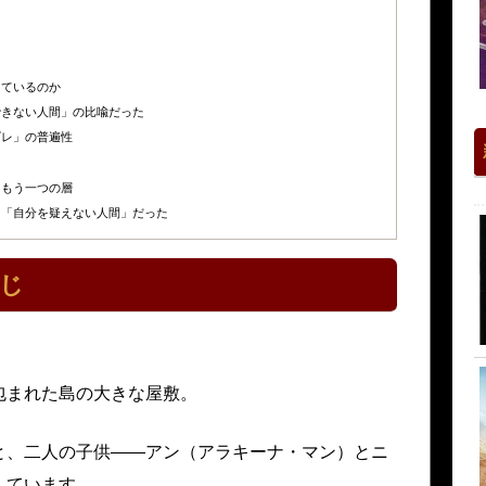
しているのか
できない人間」の比喩だった
ズレ」の普遍性
、もう一つの層
く「自分を疑えない人間」だった
じ
包まれた島の大きな屋敷。
と、二人の子供——アン（アラキーナ・マン）とニ
しています。