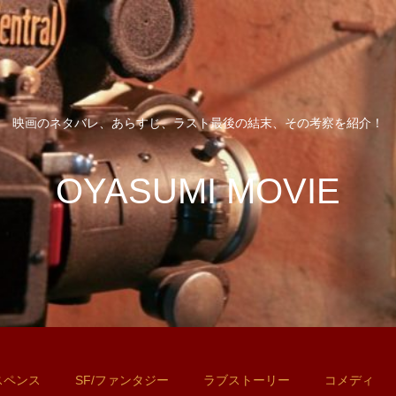
映画のネタバレ、あらすじ、ラスト最後の結末、その考察を紹介！
OYASUMI MOVIE
スペンス
SF/ファンタジー
ラブストーリー
コメディ