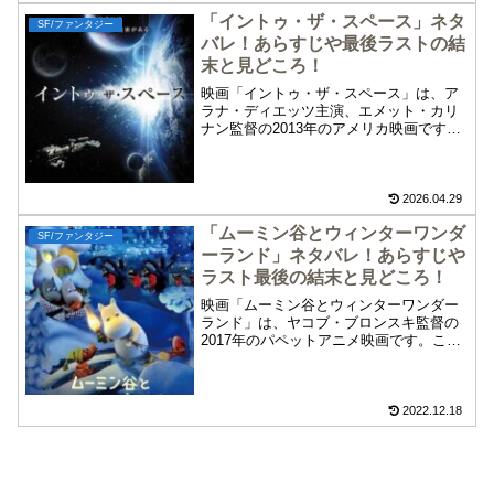
す。マイナス70度の超低温大気が地球を
「イントゥ・ザ・スペース」ネタ
襲うSFパニック「サイレント・ワールド
SF/ファンタジー
地球氷結」をお楽しみください。
バレ！あらすじや最後ラストの結
末と見どころ！
映画「イントゥ・ザ・スペース」は、ア
ラナ・ディエッツ主演、エメット・カリ
ナン監督の2013年のアメリカ映画です。
そんな、映画「イントゥ・ザ・スペー
ス」のネタバレ、あらすじや最後ラスト
の結末、見所について紹介します。
2026.04.29
「ムーミン谷とウィンターワンダ
SF/ファンタジー
ーランド」ネタバレ！あらすじや
ラスト最後の結末と見どころ！
映画「ムーミン谷とウィンターワンダー
ランド」は、ヤコブ・ブロンスキ監督の
2017年のパペットアニメ映画です。この
映画「ムーミン谷とウィンターワンダー
ランド」のネタバレ、あらすじや最後の
ラスト結末、見どころを紹介します。ム
ーミンたちのクリスマスを描くパペット
2022.12.18
アニメ「ムーミン谷とウィンターワンダ
ーランド」をお楽しみください。これで
「ムーミン谷とウィンターワンダーラン
ド」のすべてがわかります。