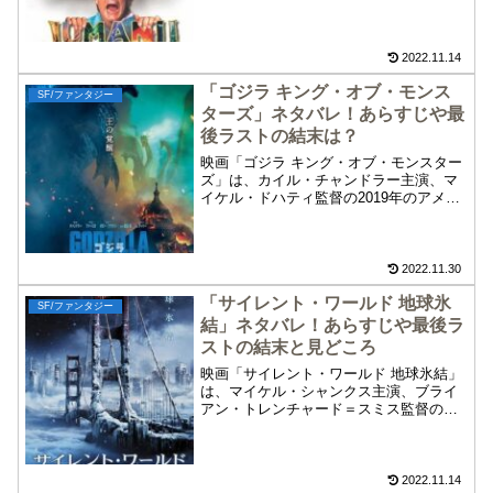
介します。ボードゲームの中に入り込ん
でしまった少年たちを描く「ジュマン
ジ」をお楽しみください。
2022.11.14
「ゴジラ キング・オブ・モンス
SF/ファンタジー
ターズ」ネタバレ！あらすじや最
後ラストの結末は？
映画「ゴジラ キング・オブ・モンスター
ズ」は、カイル・チャンドラー主演、マ
イケル・ドハティ監督の2019年のアメリ
カ映画です。「ゴジラ キング・オブ・モ
ンスターズ」のネタバレやあらすじ、最
後ラストの結末と見どころ、続編につい
てを紹介します。脅威の大怪獣たちが激
2022.11.30
突するアクション大作「ゴジラ キング・
「サイレント・ワールド 地球氷
オブ・モンスターズ」をお楽しみくださ
SF/ファンタジー
い。
結」ネタバレ！あらすじや最後ラ
ストの結末と見どころ
映画「サイレント・ワールド 地球氷結」
は、マイケル・シャンクス主演、ブライ
アン・トレンチャード＝スミス監督の
2010年のカナダ・オーストラリア合作映
画です。この映画「サイレント・ワール
ド 地球氷結」のネタバレ、あらすじや最
後ラストの結末、見所について紹介しま
2022.11.14