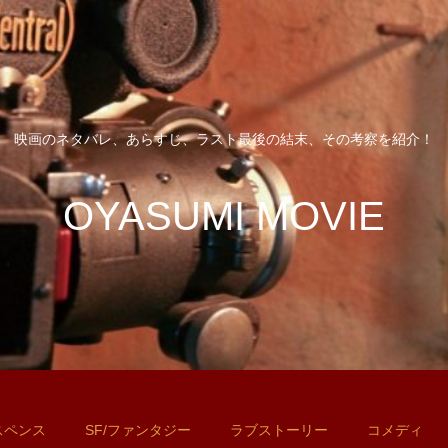
映画のネタバレ、あらすじ、ラスト最後の結末、その考察を紹介！
OYASUMI MOVIE
スペンス
SF/ファンタジー
ラブストーリー
コメディ