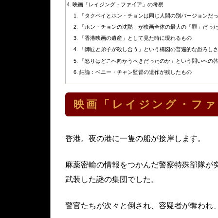
映画「レイジング・ファイア」の考察
「タクベイとホン・チョンは同じ人間の別バージョンだ
「ホン・チョンの沈黙」が映画全体の最大の「罪」だっ
「香港映画の遺産」として見た時に現れるもの
「師匠と弟子が殺し合う」という構図の普遍的な恐ろし
「怒りはどこへ向かうべきだったのか」という問いへの
結論：ベニー・チャン監督の遺作が残したもの
映画「レイジング・フ
香港。夜の港に一隻の船が接岸します。
麻薬密輸の情報をつかんだ警察特殊部隊が
武装した謎の集団でした。
警官たちが次々と倒され、容疑者が奪われ