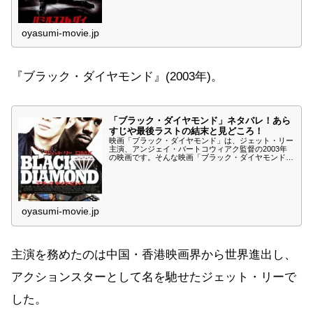
がる元刑事のハードアクション「ロミオ・マスト・ダ
イ」をご堪能ください。
oyasumi-movie.jp
『ブラック・ダイヤモンド』(2003年)。
「ブラック・ダイヤモンド」ネタバレ！あら
すじや最後ラストの結末と見どころ！
映画「ブラック・ダイヤモンド」は、ジェット・リー
主演、アンジェイ・バートコウィアク監督の2003年
の映画です。そんな映画「ブラック・ダイヤモンド」
のネタバレやあらすじ、最後ラストの結末、見どころ
について紹介します。この「ブラック・ダイヤモン
ド」のカンフー&ヒップホップのド派手アクションを
お楽しみください。
oyasumi-movie.jp
主演を務めたのは中国・香港映画界から世界進出し、
アクションスターとして名を馳せたジェット・リーで
した。