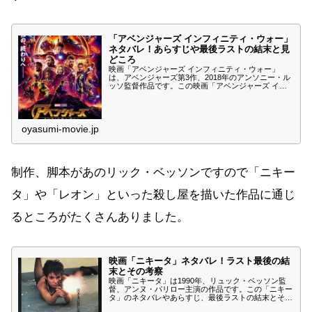
「アベンジャーズ インフィニティ・ウォー」
ネタバレ！あらすじや最後ラストの結末と見
どころ
映画「アベンジャーズ インフィニティ・ウォー」
は、アベンジャーズ第3作、2018年のアンソニー・ル
ッソ監督作品です。この映画「アベンジャーズ イン
フィニティ・ウォー」のネタバレ、あらすじや最後ラ
ストの結末や見どころを紹介します。6個のインフィ
ニティ・ストーンを狙サノス野望を阻止できるか？
「アベンジャーズ インフィニティ・ウォー」をお楽
しみください。
oyasumi-movie.jp
制作、脚本があのリック・ベッソンですので「ニキー
タ」や「レオン」といった殺し屋を描いた作品に通じ
るところがたくさんありました。
映画「ニキータ」ネタバレ！ラスト最後の結
末とその考察
映画「ニキータ」は1990年、リュック・ベッソン監
督、アンヌ・パリロー主演の作品です。この「ニキー
タ」のネタバレやあらすじ、最後ラストの結末とその
考察について紹介します。以下、重大なネタバレや個