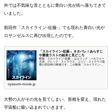
外では不気味な音とともに青白い光が街へ落ちてきて
いました。
前回作「スカイライン-征服-」でも現れた青白い光が
ロサンゼルスに再び出現したのです。
「スカイライン-征服-」ネタバレ！あらすじ
や最後ラストの結末と見どころ
映画「スカイライン-征服-」はエリック・バルフォー
主演、グレッグ・ストラウス、コリン・ストラウス監
督の2010年の映画です。この映画「スカイライン-征
服-」のネタバレやあらすじ、最後ラストの結末、見
どころを紹介します。突如、地球征服に現れたエイリ
アンに立ち向かう「スカイライン-征服-」をご堪能く
ださい。後に2本の続編が誕生する最初の作品です。
oyasumi-movie.jp
大勢の人がその光を見てしまい、形相を変え、現れた
宇宙船に吸い込まれていきます。