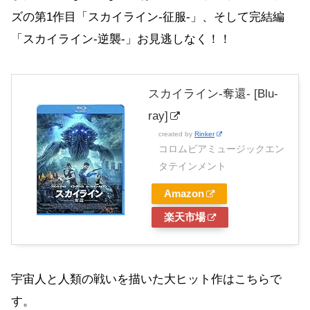
ズの第1作目「スカイライン-征服-」、そして完結編
「スカイライン-逆襲-」お見逃しなく！！
スカイライン-奪還- [Blu-
ray]
created by
Rinker
コロムビアミュージックエン
タテインメント
Amazon
楽天市場
宇宙人と人類の戦いを描いた大ヒット作はこちらで
す。