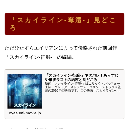
「スカイライン-奪還-」見どこ
ろ
ただひたすらエイリアンによって侵略された前回作
「スカイライン-征服-」の続編。
「スカイライン-征服-」ネタバレ！あらすじ
や最後ラストの結末と見どころ
映画「スカイライン-征服-」はエリック・バルフォー
主演、グレッグ・ストラウス、コリン・ストラウス監
督の2010年の映画です。この映画「スカイライン-征
服-」のネタバレやあらすじ、最後ラストの結末、見
どころを紹介します。突如、地球征服に現れたエイリ
アンに立ち向かう「スカイライン-征服-」をご堪能く
ださい。後に2本の続編が誕生する最初の作品です。
oyasumi-movie.jp