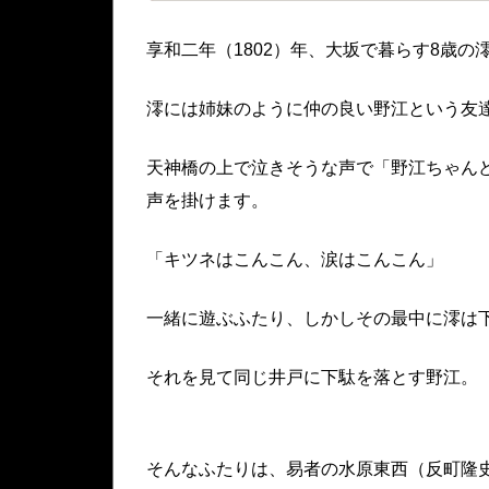
享和二年（1802）年、大坂で暮らす8歳の
澪には姉妹のように仲の良い野江という友
天神橋の上で泣きそうな声で「野江ちゃん
声を掛けます。
「キツネはこんこん、涙はこんこん」
一緒に遊ぶふたり、しかしその最中に澪は
それを見て同じ井戸に下駄を落とす野江。
そんなふたりは、易者の水原東西（反町隆