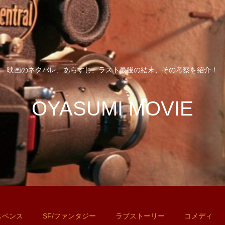
映画のネタバレ、あらすじ、ラスト最後の結末、その考察を紹介！
OYASUMI MOVIE
スペンス
SF/ファンタジー
ラブストーリー
コメディ