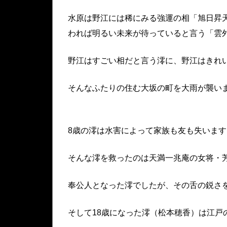
水原は野江には稀にみる強運の相「旭日昇
われば明るい未来が待っていると言う「雲
野江はすごい相だと言う澪に、野江はきれ
そんなふたりの住む大坂の町を大雨が襲い
8歳の澪は水害によって家族も友も失います
そんな澪を救ったのは天満一兆庵の女将・
奉公人となった澪でしたが、その舌の鋭さ
そして18歳になった澪（松本穂香）は江戸