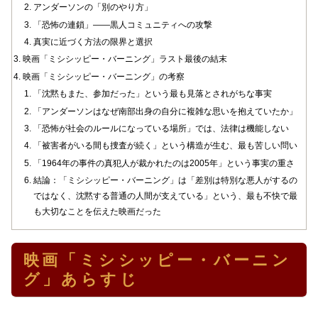
アンダーソンの「別のやり方」
「恐怖の連鎖」——黒人コミュニティへの攻撃
真実に近づく方法の限界と選択
映画「ミシシッピー・バーニング」ラスト最後の結末
映画「ミシシッピー・バーニング」の考察
「沈黙もまた、参加だった」という最も見落とされがちな事実
「アンダーソンはなぜ南部出身の自分に複雑な思いを抱えていたか」
「恐怖が社会のルールになっている場所」では、法律は機能しない
「被害者がいる間も捜査が続く」という構造が生む、最も苦しい問い
「1964年の事件の真犯人が裁かれたのは2005年」という事実の重さ
結論：「ミシシッピー・バーニング」は「差別は特別な悪人がするの
ではなく、沈黙する普通の人間が支えている」という、最も不快で最
も大切なことを伝えた映画だった
映画「ミシシッピー・バーニン
グ」あらすじ