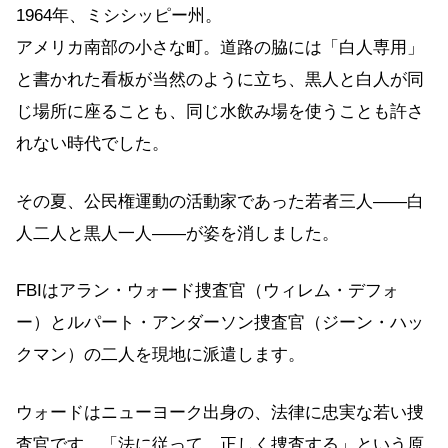
1964年、ミシシッピー州。
アメリカ南部の小さな町。道路の脇には「白人専用」
と書かれた看板が当然のように立ち、黒人と白人が同
じ場所に座ることも、同じ水飲み場を使うことも許さ
れない時代でした。
その夏、公民権運動の活動家であった若者三人——白
人二人と黒人一人——が姿を消しました。
FBIはアラン・ウォード捜査官（ウィレム・デフォ
ー）とルパート・アンダーソン捜査官（ジーン・ハッ
クマン）の二人を現地に派遣します。
ウォードはニューヨーク出身の、法律に忠実な若い捜
査官です。「法に従って、正しく捜査する」という原