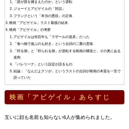
「誰が誰を捕まえたのか」という逆転
ジョーイとアビゲイルの「対話」
フランクという「本当の悪役」の正体
映画「アビゲイル」ラスト最後の結末
映画「アビゲイル」の考察
アビゲイルは何百年も「ラザールの道具」だった
「食べ物で遊ぶのも好き」という台詞の二重の意味
「狩る側」と「狩られる側」が逆転する映画の構造と、その奥にある
皮肉
「バレリーナ」という設定が語るもの
結論：「なんだよクソが」というラストの台詞が映画の本質を一言で
語っていた
映画「アビゲイル」あらすじ
互いに顔も名前も知らない6人が集められました。