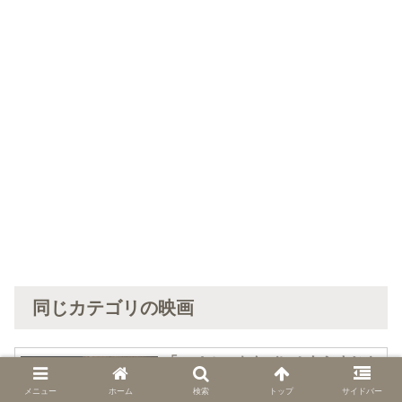
同じカテゴリの映画
「スペル」ネタバレ！あらすじや
ホラー・スリラー
最後ラストの結末と見どころ
メニュー
ホーム
検索
トップ
サイドバー