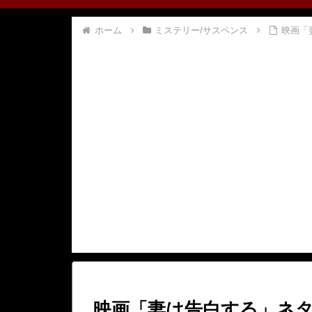
ホーム
ミステリー/サスペンス
映画「
映画「妻は告白する」ネ