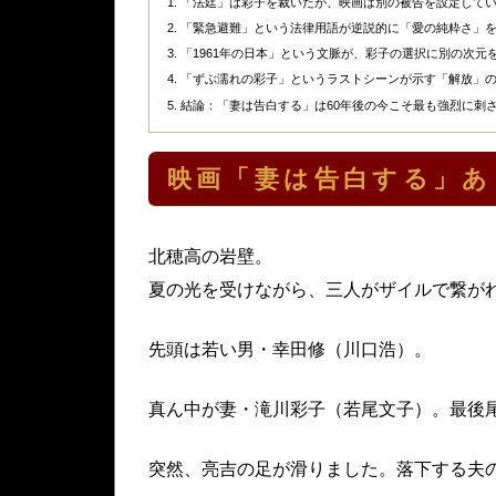
「法廷」は彩子を裁いたが、映画は別の被告を設定して
「緊急避難」という法律用語が逆説的に「愛の純粋さ」
「1961年の日本」という文脈が、彩子の選択に別の次元
「ずぶ濡れの彩子」というラストシーンが示す「解放」
結論：「妻は告白する」は60年後の今こそ最も強烈に刺
映画「妻は告白する」あ
北穂高の岩壁。
夏の光を受けながら、三人がザイルで繋が
先頭は若い男・幸田修（川口浩）。
真ん中が妻・滝川彩子（若尾文子）。最後
突然、亮吉の足が滑りました。落下する夫