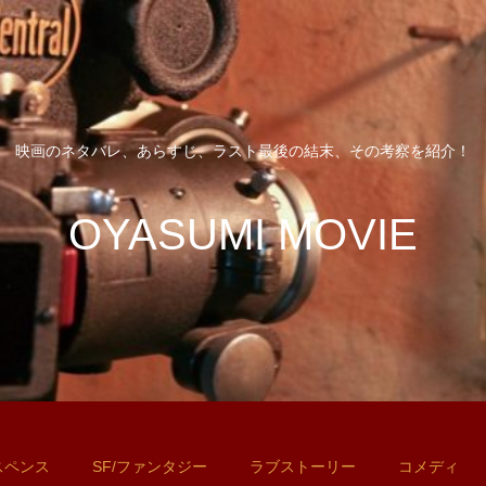
映画のネタバレ、あらすじ、ラスト最後の結末、その考察を紹介！
OYASUMI MOVIE
スペンス
SF/ファンタジー
ラブストーリー
コメディ