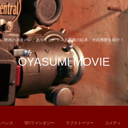
映画のネタバレ、あらすじ、ラスト最後の結末、その考察を紹介！
OYASUMI MOVIE
スペンス
SF/ファンタジー
ラブストーリー
コメディ