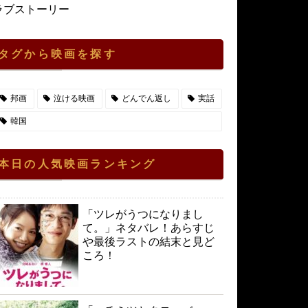
ラブストーリー
タグから映画を探す
邦画
泣ける映画
どんでん返し
実話
韓国
本日の人気映画ランキング
「ツレがうつになりまし
て。」ネタバレ！あらすじ
や最後ラストの結末と見ど
ころ！