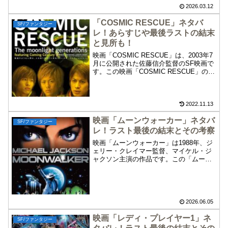
ます。以下、重大なネタバレや個人的な
2026.03.12
考察を含みますので、まだ鑑賞していな
「COSMIC RESCUE」ネタバ
い方はご注意ください。
SF/ファンタジー
レ！あらすじや最後ラストの結末
と見所も！
映画「COSMIC RESCUE」は、2003年7
月に公開された佐藤信介監督のSF映画で
す。この映画「COSMIC RESCUE」のネ
タバレ、あらすじや最後ラスト、結末、
見所について紹介します。当時の人気ア
イドルグループ、V6のComing
Century（森田剛・三宅健・岡田准一）の
2022.11.13
映画デビュー作品でもあります。
映画「ムーンウォーカー」ネタバ
SF/ファンタジー
レ！ラスト最後の結末とその考察
映画「ムーンウォーカー」は1988年、ジ
ェリー・クレイマー監督、マイケル・ジ
ャクソン主演の作品です。この「ムーン
ウォーカー」のネタバレやあらすじ、最
後ラストの結末とその考察について紹介
します。以下、重大なネタバレや個人的
な考察を含みますので、まだ鑑賞してい
ない方はご注意ください。
2026.06.05
映画「レディ・プレイヤー1」ネ
SF/ファンタジー