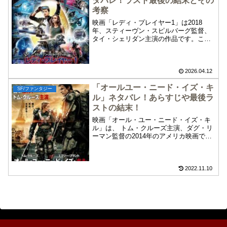
タバレ！ラスト最後の結末とその
考察
映画「レディ・プレイヤー1」は2018
年、スティーヴン・スピルバーグ監督、
タイ・シェリダン主演の作品です。この
「レディ・プレイヤー1」のネタバレやあ
らすじ、最後ラストの結末とその考察に
ついて紹介します。以下、重大なネタバ
レや個人的な考察を含みますので、まだ
2026.04.12
鑑賞していない方はご注意ください。
「オールユー・ニード・イズ・キ
SF/ファンタジー
ル」ネタバレ！あらすじや最後ラ
ストの結末！
映画「オール・ユー・ニード・イズ・キ
ル」は、 トム・クルーズ主演、ダグ・リ
ーマン監督の2014年のアメリカ映画で
す。この映画「オール・ユー・ニード・
イズ・キル」のネタバレ、あらすじや最
後ラストの結末について紹介します。謎
の侵略者と人類が戦う近未来でタイムリ
2022.11.10
ープしてしまう男を描く「オールユー・
ニード・イズ・キル」をお楽しみくださ
い。