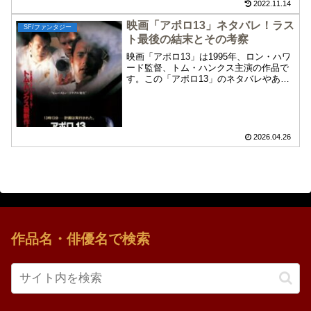
ローランド」をめぐる物語をお楽しみく
2022.11.14
ださい。
映画「アポロ13」ネタバレ！ラス
SF/ファンタジー
ト最後の結末とその考察
映画「アポロ13」は1995年、ロン・ハワ
ード監督、トム・ハンクス主演の作品で
す。この「アポロ13」のネタバレやあら
すじ、最後ラストの結末とその考察につ
いて紹介します。以下、重大なネタバレ
や個人的な考察を含みますので、まだ鑑
賞していない方はご注意ください。
2026.04.26
作品名・俳優名で検索