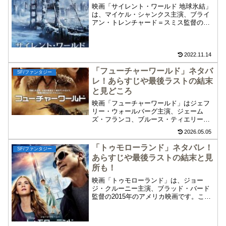
映画「サイレント・ワールド 地球氷結」
は、マイケル・シャンクス主演、ブライ
アン・トレンチャード＝スミス監督の
2010年のカナダ・オーストラリア合作映
画です。この映画「サイレント・ワール
ド 地球氷結」のネタバレ、あらすじや最
後ラストの結末、見所について紹介しま
2022.11.14
す。マイナス70度の超低温大気が地球を
「フューチャーワールド」ネタバ
襲うSFパニック「サイレント・ワールド
SF/ファンタジー
地球氷結」をお楽しみください。
レ！あらすじや最後ラストの結末
と見どころ
映画「フューチャーワールド」はジェフ
リー・ウォールバーグ主演、ジェーム
ズ・フランコ、ブルース・ティエリー・
チェン監督の2018年の映画です。この映
2026.05.05
画「フューチャーワールド」のネタバレ
やあらすじ、最後ラストの結末、見どこ
「トゥモローランド」ネタバレ！
SF/ファンタジー
ろを紹介します。荒廃した近未来で悪党
あらすじや最後ラストの結末と見
とアンドロイドが織り成すSFアクション
所も！
「フューチャーワールド」をお楽しみく
ださい。
映画「トゥモローランド」は、ジョー
ジ・クルーニー主演、ブラッド・バード
監督の2015年のアメリカ映画です。この
映画「トゥモローランド」のネタバレ、
あらすじや最後ラストの結末、見所につ
いて紹介します。未知なる世界「トゥモ