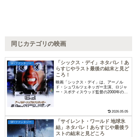
同じカテゴリの映画
「シックス・デイ」ネタバレ！あ
SF/ファンタジー
らすじやラスト最後の結末と見ど
ころ！
映画「シックス・デイ」は、アーノル
ド・シュワルツェネッガー主演、ロジャ
ー・スポティスウッド監督の2000年のア
メリカ映画です。この映画「シックス・
デイ」のネタバレ、あらすじや最後ラス
ト、結末、見所について紹介します。自
分のクローンと戦いを繰り広げるSFアク
2026.05.05
ション「シックス・デイ」をお楽しみく
「サイレント・ワールド 地球氷
ださい。
SF/ファンタジー
結」ネタバレ！あらすじや最後ラ
ストの結末と見どころ