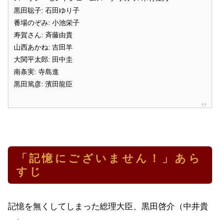
黒田聡子: 石田ゆり子
番場のぞみ: 小池栄子
寿賀さん: 斉藤由貴
山西あかね: 吉田羊
大関平太郎: 田中圭
南条実: 寺島進
黒田篤彦: 濱田龍臣
「記憶にございません！」あら
すじ
記憶を無くしてしまった総理大臣、黒田啓介（中井貴