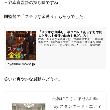
三谷幸喜監督の持ち味ですね。
同監督の「ステキな金縛り」もそうでした。
「ステキな金縛り」ネタバレ！あらすじや犯
人とラスト最後の結末や見どころ！
映画「ステキな金縛り」は、深津絵里主演、三谷幸喜
監督の2011年の映画です。この映画「ステキな金縛
り」のネタバレ、あらすじや犯人、ラスト最後の結
末、見どころを紹介します。殺人事件の証人は落武者
の幽霊というコメディ「ステキな金縛り」をお楽しみ
ください。
oyasumi-movie.jp
笑いと爽やかな感動をどうぞ。
記憶にございません! Blu-
ray スタンダード・エディ