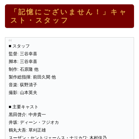
「記憶にございません！」キャ
スト・スタッフ
■ スタッフ
監督: 三谷幸喜
脚本: 三谷幸喜
制作: 石原隆 他
製作総指揮: 前田久閑 他
音楽: 荻野清子
撮影: 山本英夫
■ 主要キャスト
黒田啓介: 中井貴一
井坂: ディーン・フジオカ
鶴丸大吾: 草刈正雄
スーザン・セントジェームス・ナリカワ: 木村佳乃