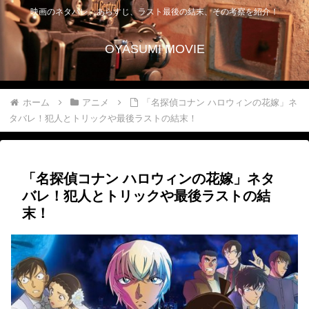
映画のネタバレ、あらすじ、ラスト最後の結末、その考察を紹介！
OYASUMI MOVIE
ホーム
アニメ
「名探偵コナン ハロウィンの花嫁」ネ
タバレ！犯人とトリックや最後ラストの結末！
「名探偵コナン ハロウィンの花嫁」ネタ
バレ！犯人とトリックや最後ラストの結
末！