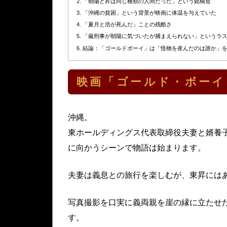
「朝陽と昇は同じ種類の人間だった」という鏡構造
「沖縄の貧困」という背景が映画に体温を与えていた
「夏月と浩が死んだ」ことの残酷さ
「厳刑事が朝陽に気づいたが捕まえられない」というラ
結論：「ゴールドボーイ」は「怪物を産んだのは誰か」
映画「ゴールド・ボーイ
沖縄。
東ホールディングス代表取締役夫妻と婿養
に向かうシーンで物語は始まります。
夫妻は義息との旅行を楽しむが、東昇には
写真撮影を口実に義両親を崖の縁に立たせ
す。