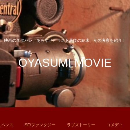
映画のネタバレ、あらすじ、ラスト最後の結末、その考察を紹介！
OYASUMI MOVIE
スペンス
SF/ファンタジー
ラブストーリー
コメディ