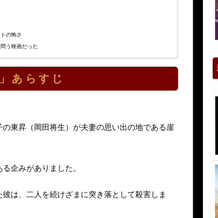
ストの怖さ
を問う映画だった
」あらすじ
子の東昇（岡田将生）が夫妻の思い出の地である崖
ある企みがありました。
た彼は、二人を続けざまに突き落として殺害しま