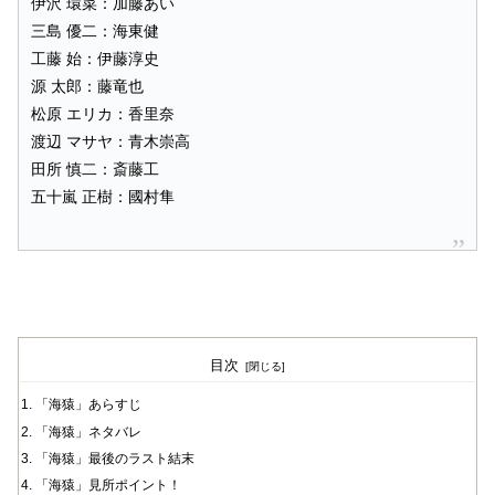
伊沢 環菜：加藤あい
三島 優二：海東健
工藤 始：伊藤淳史
源 太郎：藤竜也
松原 エリカ：香里奈
渡辺 マサヤ：青木崇高
田所 慎二：斎藤工
五十嵐 正樹：國村隼
目次
「海猿」あらすじ
「海猿」ネタバレ
「海猿」最後のラスト結末
「海猿」見所ポイント！