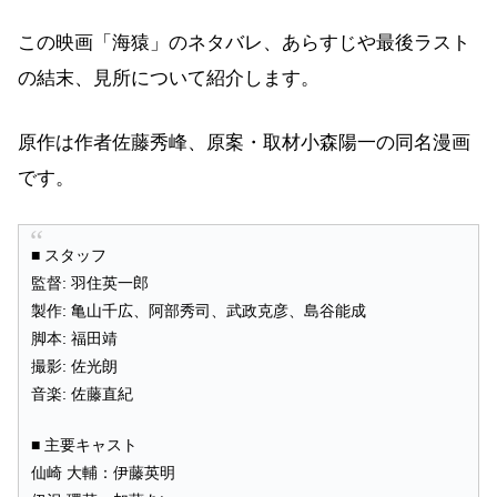
この映画「海猿」のネタバレ、あらすじや最後ラスト
の結末、見所について紹介します。
原作は作者佐藤秀峰、原案・取材小森陽一の同名漫画
です。
■ スタッフ
監督: 羽住英一郎
製作: 亀山千広、阿部秀司、武政克彦、島谷能成
脚本: 福田靖
撮影: 佐光朗
音楽: 佐藤直紀
■ 主要キャスト
仙崎 大輔：伊藤英明