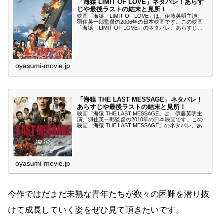
「海猿 LIMIT OF LOVE」ネタバレ！あらす
じや最後ラストの結末と見所！
映画「海猿 LIMIT OF LOVE」は、伊藤英明主演、
羽住英一郎監督の2006年の日本映画です。この映画
「海猿 LIMIT OF LOVE」のネタバレ、あらすじや
最後ラストの結末、見所について紹介します。前作
「海猿」につぐ劇場版の第二弾で、大型フェリーの座
礁事故が舞台です。2006年公開の邦画実写映画では
興行収入第一位になりました。
oyasumi-movie.jp
「海猿 THE LAST MESSAGE」ネタバレ！
あらすじや最後ラストの結末と見所！
映画「海猿 THE LAST MESSAGE」は、伊藤英明主
演、羽住英一郎監督の2010年の日本映画です。この
映画「海猿 THE LAST MESSAGE」のネタバレ、あら
すじや最後ラストの結末、見所について紹介します。
海猿シリーズ第三弾の完結編、今回は海に浮かぶ巨大
天然ガスプラントが舞台です。
oyasumi-movie.jp
今作ではだまだ未熟な青年たちが数々の困難を潜り抜
けて成長していく姿をぜひ見て頂きたいです。