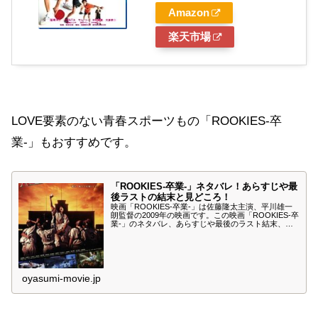
Amazon
楽天市場
LOVE要素のない青春スポーツもの「ROOKIES-卒
業-」もおすすめです。
「ROOKIES-卒業-」ネタバレ！あらすじや最
後ラストの結末と見どころ！
映画「ROOKIES-卒業-」は佐藤隆太主演、平川雄一
朗監督の2009年の映画です。この映画「ROOKIES-卒
業-」のネタバレ、あらすじや最後のラスト結末、見
どころについて紹介します。問題児の高校球児と熱血
教師の絆を描く人気ドラマの劇場版「ROOKIES-卒
業-」をご堪能ください。
oyasumi-movie.jp