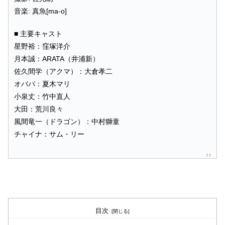
音楽: 真魚[ma-o]
■ 主要キャスト
星野裕：窪塚洋介
月本誠：ARATA（井浦新）
佐久間学（アクマ）：大倉孝二
オババ：夏木マリ
小泉丈：竹中直人
大田：荒川良々
風間竜一（ドラゴン）：中村獅童
チャイナ：サム・リー
目次