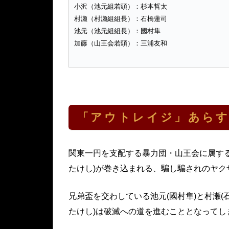
小沢（池元組若頭）：杉本哲太
村瀬（村瀬組組長）：石橋蓮司
池元（池元組組長）：國村隼
加藤（山王会若頭）：三浦友和
「アウトレイジ」あら
関東一円を支配する暴力団・山王会に属す
たけし)が巻き込まれる、騙し騙されのヤク
兄弟盃を交わしている池元(國村隼)と村瀬(
たけし)は破滅への道を進むこととなってし