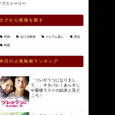
ラブストーリー
タグから映画を探す
邦画
泣ける映画
どんでん返し
実話
韓国
本日の人気映画ランキング
「ツレがうつになりまし
て。」ネタバレ！あらすじ
や最後ラストの結末と見ど
ころ！