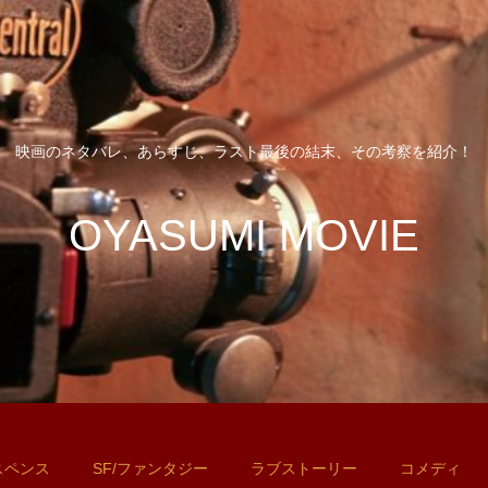
映画のネタバレ、あらすじ、ラスト最後の結末、その考察を紹介！
OYASUMI MOVIE
スペンス
SF/ファンタジー
ラブストーリー
コメディ