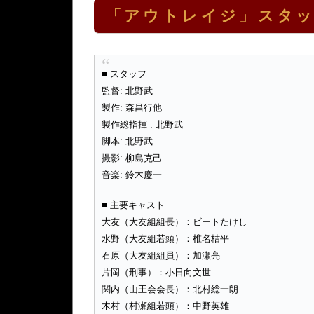
「アウトレイジ」スタ
■ スタッフ
監督: 北野武
製作: 森昌行他
製作総指揮 : 北野武
脚本: 北野武
撮影: 柳島克己
音楽: 鈴木慶一
■ 主要キャスト
大友（大友組組長）：ビートたけし
水野（大友組若頭）：椎名桔平
石原（大友組組員）：加瀬亮
片岡（刑事）：小日向文世
関内（山王会会長）：北村総一朗
木村（村瀬組若頭）：中野英雄