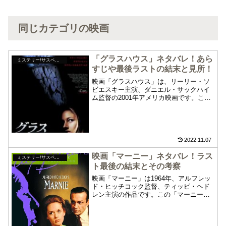
同じカテゴリの映画
「グラスハウス」ネタバレ！あら
ミステリー/サスペンス
すじや最後ラストの結末と見所！
映画「グラスハウス」は、リーリー・ソ
ビエスキー主演、ダニエル・サックハイ
ム監督の2001年アメリカ映画です。この
映画「グラスハウス」のネタバレ、あら
すじや最後ラストの結末、見所について
紹介します。交通事故で両親を亡くし引
き取られた先は・・・「グラスハウス」
をお楽しみください。
2022.11.07
映画「マーニー」ネタバレ！ラス
ミステリー/サスペンス
ト最後の結末とその考察
映画「マーニー」は1964年、アルフレッ
ド・ヒッチコック監督、ティッピ・ヘド
レン主演の作品です。この「マーニー」
のネタバレやあらすじ、最後ラストの結
末とその考察について紹介します。以
下、重大なネタバレや個人的な考察を含