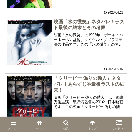
みますので、まだ鑑賞していない方はご
注意ください。
2026.06.21
映画「氷の微笑」ネタバレ！ラス
ミステリー/サスペンス
ト最後の結末とその考察
映画「氷の微笑」は1992年、ポール・バ
ーホーベン監督、マイケル・ダグラス主
演の作品です。この「氷の微笑」のネタ
バレやあらすじ、最後ラストの結末とそ
の考察について紹介します。以下、重大
なネタバレや個人的な考察を含みますの
で、まだ鑑賞していない方はご注意くだ
さい。
2026.05.07
「クリーピー 偽りの隣人」ネタ
ミステリー/サスペンス
バレ！あらすじや最後ラストの結
末！
映画「クリーピー 偽りの隣人」は、西島
秀俊主演、黒沢清監督の2016年日本映画
です。この映画「クリーピー 偽りの隣
人」のネタバレ、あらすじや最後ラス
ト、結末、見所について紹介します。原
作の小説では「クリーピー」の続編も出
ています。
2022.11.06
メニュー
ホーム
検索
トップ
サイドバー