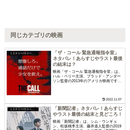
同じカテゴリの映画
「ザ・コール 緊急通報指令室」
ミステリー/サスペンス
ネタバレ！あらすじやラスト最後
の結末は？
映画「ザ・コール 緊急通報指令室」は、
ハル・ベリー主演、ブラッド・アンダー
ソン監督の2013年のアメリカ映画です。
この映画「ザ・コール 緊急通報指令室」
のネタバレ、あらすじや最後ラストの結
末について紹介します。通話の声だけで
被害者を救出するという斬新な切り口の
2022.11.07
映画です。緊迫感と緊張感の中で進むス
「新聞記者」ネタバレ！あらすじ
トーリーも秀逸です。
ミステリー/サスペンス
やラスト最後の結末と見どころ！
映画「新聞記者」は、シム・ウンギョ
ン、松坂桃李主演、藤井道人監督の2019