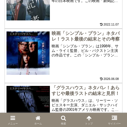
年の日本映画です。この映画「新聞記
者」のネタバレ、あらすじやラスト最後
の結末、見どころ、ラストのセリフを紹
介します。官邸とメディアの深い闇をリ
アルに描いた「新聞記者」をお楽しみく
ださい。
2022.11.07
映画「シンプル・プラン」ネタバ
ミステリー/サスペンス
レ！ラスト最後の結末とその考察
映画「シンプル・プラン」は1998年、サ
ム・ライミ監督、ビル・パクストン主演
の作品です。この「シンプル・プラン」
のネタバレやあらすじ、最後ラストの結
末とその考察について紹介します。以
下、重大なネタバレや個人的な考察を含
みますので、まだ鑑賞していない方はご
注意ください。
2026.06.08
「グラスハウス」ネタバレ！あら
ミステリー/サスペンス
すじや最後ラストの結末と見所！
映画「グラスハウス」は、リーリー・ソ
ビエスキー主演、ダニエル・サックハイ
ム監督の2001年アメリカ映画です。この
映画「グラスハウス」のネタバレ、あら
すじや最後ラストの結末、見所について
紹介します。交通事故で両親を亡くし引
メニュー
ホーム
検索
トップ
サイドバー