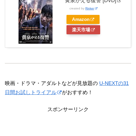
黄泉がえる復讐 [DVD]
created by
Rinker
Amazon
楽天市場
映画・ドラマ・アダルトなどが見放題の
U-NEXTの31
日間お試しトライアル
がおすすめ！
スポンサーリンク