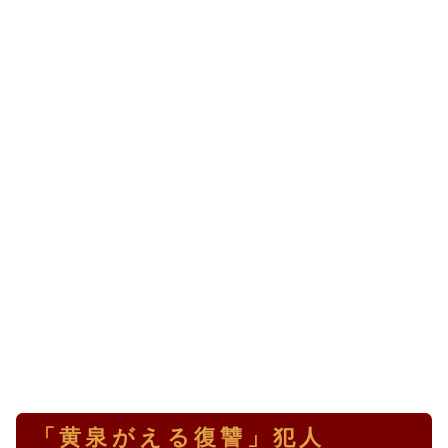
「黄泉がえる復讐」犯人