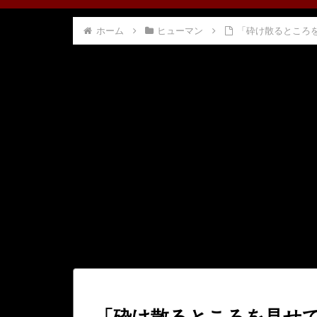
ホーム
ヒューマン
「砕け散るところ
「砕け散るところを見せ