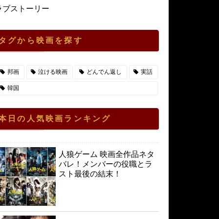
ラブストーリー
タグから映画を探す
邦画
泣ける映画
どんでん返し
実話
韓国
本日の人気映画ランキング
人狼ゲーム 映画全作品ネタ
バレ！メンバーの役職とラ
スト最後の結末！