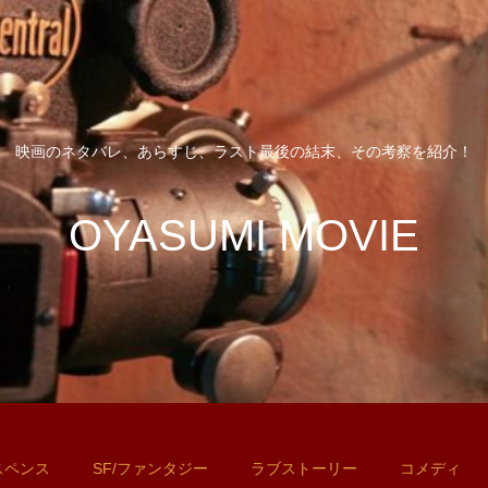
映画のネタバレ、あらすじ、ラスト最後の結末、その考察を紹介！
OYASUMI MOVIE
スペンス
SF/ファンタジー
ラブストーリー
コメディ