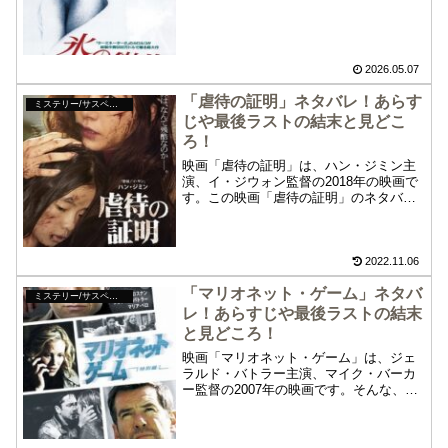
バレやあらすじ、最後ラストの結末とそ
の考察について紹介します。以下、重大
なネタバレや個人的な考察を含みますの
で、まだ鑑賞していない方はご注意くだ
さい。
2026.05.07
「虐待の証明」ネタバレ！あらす
ミステリー/サスペンス
じや最後ラストの結末と見どこ
ろ！
映画「虐待の証明」は、ハン・ジミン主
演、イ・ジウォン監督の2018年の映画で
す。この映画「虐待の証明」のネタバ
レ、あらすじや最後ラストの結末、見所
について紹介します。心に傷を負った女
性と少女がたどる過酷な運命を描く「虐
待の証明」をご鑑賞ください。
2022.11.06
「マリオネット・ゲーム」ネタバ
ミステリー/サスペンス
レ！あらすじや最後ラストの結末
と見どころ！
映画「マリオネット・ゲーム」は、ジェ
ラルド・バトラー主演、マイク・バーカ
ー監督の2007年の映画です。そんな、映
画「マリオネット・ゲーム」のネタバ
レ、あらすじや最後ラストの結末、見ど
ころについて紹介します。「マリオネッ