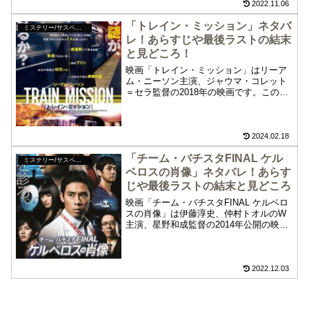
ト・ゲーム」のどんでん返しサスペンス
2022.11.06
をお楽しみください。
「トレイン・ミッション」ネタバ
ミステリー/サスペンス
レ！あらすじや最後ラストの結末
と見どころ！
映画「トレイン・ミッション」はリーア
ム・ニーソン主演、ジャウマ・コレット
＝セラ監督の2018年の映画です。この映
画「トレイン・ミッション」のネタバ
レ、あらすじや最後のラスト結末、見ど
ころについて紹介します。通勤電車を舞
台にしたノンストップ先の読めないノン
2024.02.18
ストップ・サスペンスアクション「トレ
「チーム・バチスタFINAL ケル
イン・ミッション」をご堪能ください。
ミステリー/サスペンス
ベロスの肖像」ネタバレ！あらす
じや最後ラストの結末と見どころ
映画「チーム・バチスタFINAL ケルベロ
スの肖像」は伊藤淳史、仲村トオルのW
主演、星野和成監督の2014年公開の映画
です。この映画「チーム・バチスタ
FINAL ケルベロスの肖像」のネタバレ、
あらすじや最後のラスト結末、見どころ
について紹介します。『チーム・バチス
2022.12.03
タシリーズ』の最終章、日本初のAiセン
ターを守れるか?緊迫の「ケルベロスの肖
像」をお楽しみください。