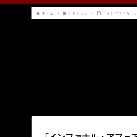
ホーム
アクション
「インファナル・
「インファナル・アフェ