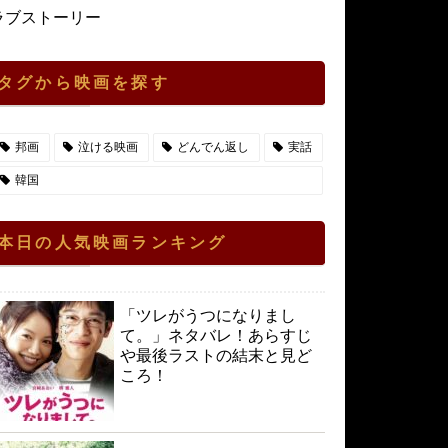
ラブストーリー
タグから映画を探す
邦画
泣ける映画
どんでん返し
実話
韓国
本日の人気映画ランキング
「ツレがうつになりまし
て。」ネタバレ！あらすじ
や最後ラストの結末と見ど
ころ！