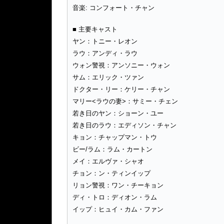
音楽: コンフォート・チャン
■ 主要キャスト
ヤン：トニー・レオン
ラウ：アンディ・ラウ
ウォン警視：アンソニー・ウォン
サム：エリック・ツァン
ドクター・リー：ケリー・チャン
マリー<ラウの妻>：サミー・チェン
若き日のヤン：ショーン・ユー
若き日のラウ：エディソン・チャン
キョン：チャップマン・トウ
ビー/ラム：ラム・カートン
メイ：エルヴァ・シャオ
チョン：ン・ティンイップ
リョン警視：ワン・チーキョン
ディ・トロ：ディオン・ラム
イップ：ヒュイ・カム・ファン