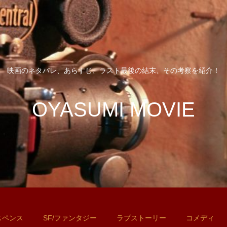
映画のネタバレ、あらすじ、ラスト最後の結末、その考察を紹介！
OYASUMI MOVIE
スペンス
SF/ファンタジー
ラブストーリー
コメディ