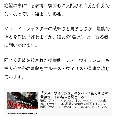
絶望の中にいる表情、復讐心に支配され自分が自分で
なくなっていく凄まじい形相。
ジョディ・フォスターの繊細さと勇ましさが、堪能で
きる今作は『許せますか、彼女の“選択”』と、観る者
に問いかけます。
同じく家族を殺された復讐劇「デス・ウイッシュ」も
主人公の心の葛藤をブルース・ウィリスが見事に演じ
ています。
「デス・ウィッシュ」ネタバレ！あらすじや
最後ラストの結末と見どころ！
映画「デス・ウィッシュ」はブルース・ウィリス主
演、イーライ・ロス監督の2018年の映画です。この
映画「デス・ウィッシュ」のネタバレ、あらすじや最
後のラスト結末、見どころについて紹介します。外科
oyasumi-movie.jp
医から処刑人へと変貌を遂げる男を描いたハード・リ
ベンジアクション「デス・ウィッシュ」をご堪能くだ