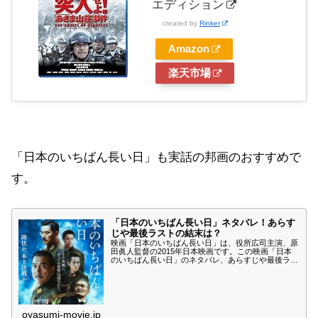
エディション
created by
Rinker
Amazon
楽天市場
「日本のいちばん長い日」も実話の邦画のおすすめで
す。
「日本のいちばん長い日」ネタバレ！あらす
じや最後ラストの結末は？
映画「日本のいちばん長い日」は、役所広司主演、原
田眞人監督の2015年日本映画です。この映画「日本
のいちばん長い日」のネタバレ、あらすじや最後ラス
トの結末、見所について紹介します。1945年8月15日
の真実を追ったノンフィクション「日本のいちばん長
い日」をお楽しみください。岡本喜八監督作品で、
1967年にも映画化されています。
oyasumi-movie.jp