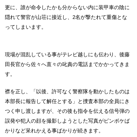
更に、誰が命令したかも分からない内に装甲車の陰に
隠れて警官が山荘に接近し、2名が撃たれて重傷とな
ってしまいます。
現場が混乱している事がテレビ越しにも伝わり、後藤
田長官から佐々へ直々の叱責の電話までかかってきま
す。
襟を正し、「以後、許可なく警察隊を動かしたものは
本部長に報告して解任とする」と捜査本部の全員にき
つく申し渡しますが、その後も指令を伝える信号弾の
誤発や犯人の顔を撮影しようとした写真がピンボケば
かりなど呆れかえる事ばかりが続きます。