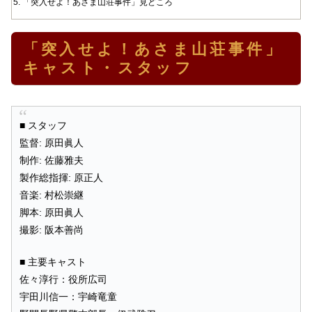
「突入せよ！あさま山荘事件」見どころ
「突入せよ！あさま山荘事件」
キャスト・スタッフ
■ スタッフ
監督: 原田眞人
制作: 佐藤雅夫
製作総指揮: 原正人
音楽: 村松崇継
脚本: 原田眞人
撮影: 阪本善尚
■ 主要キャスト
佐々淳行：役所広司
宇田川信一：宇崎竜童