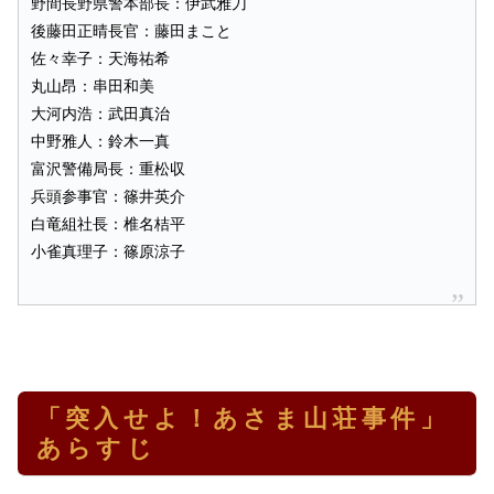
野間長野県警本部長：伊武雅刀
後藤田正晴長官：藤田まこと
佐々幸子：天海祐希
丸山昂：串田和美
大河内浩：武田真治
中野雅人：鈴木一真
富沢警備局長：重松収
兵頭参事官：篠井英介
白竜組社長：椎名桔平
小雀真理子：篠原涼子
「突入せよ！あさま山荘事件」
あらすじ